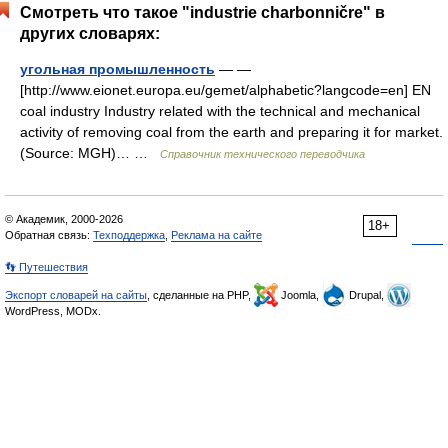
Смотреть что такое "industrie charbonničre" в
других словарях:
угольная промышленность
— —
[http://www.eionet.europa.eu/gemet/alphabetic?langcode=en] EN
coal industry Industry related with the technical and mechanical
activity of removing coal from the earth and preparing it for market.
(Source: MGH)… …
Справочник технического переводчика
© Академик, 2000-2026
18+
Обратная связь:
Техподдержка
,
Реклама на сайте
👣 Путешествия
Экспорт словарей на сайты
, сделанные на PHP,
Joomla,
Drupal,
WordPress, MODx.